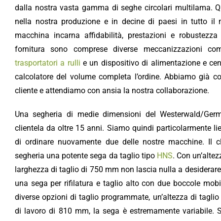
dalla nostra vasta gamma di seghe circolari multilama. Q
nella nostra produzione e in decine di paesi in tutto il
macchina incarna affidabilità, prestazioni e robustezz
fornitura sono comprese diverse meccanizzazioni c
trasportatori a rulli
e un dispositivo di alimentazione e c
calcolatore del volume completa l’ordine. Abbiamo già c
cliente e attendiamo con ansia la nostra collaborazione.
Una segheria di medie dimensioni del Westerwald/Germ
clientela da oltre 15 anni. Siamo quindi particolarmente liet
di ordinare nuovamente due delle nostre macchine. Il c
segheria una potente sega da taglio tipo
HNS
. Con un’alte
larghezza di taglio di 750 mm non lascia nulla a desiderare.
una sega per rifilatura e taglio alto con due boccole mobi
diverse opzioni di taglio programmate, un’altezza di tagl
di lavoro di 810 mm, la sega è estremamente variabile. S