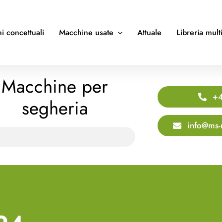
i concettuali
Macchine usate
Attuale
Libreria mult
Macchine per
+4
segheria
info@ms-