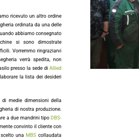
mo ricevuto un altro ordine
egheria ordinata da una delle
, quando abbiamo consegnato
chine si sono dimostrate
icili. Vorremmo ringraziarvi
egheria verrà spedita, non
’asilo presso la sede di
Allied
aborare la lista dei desideri
a di medie dimensioni della
gheria di nostra produzione.
lare a due mandrini tipo
DBS-
ente convinto il cliente con
a scelto una
MBS
collaudata