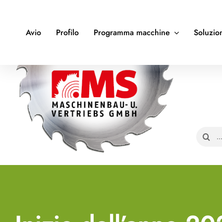
Skip
to
Avio
Profilo
Programma macchine
Soluzion
content
Search
for: