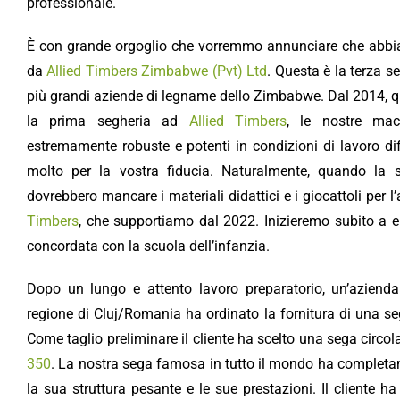
professionale.
È con grande orgoglio che vorremmo annunciare che abbia
da
Allied Timbers Zimbabwe (Pvt) Ltd
. Questa è la terza s
più grandi aziende di legname dello Zimbabwe. Dal 2014
la prima segheria ad
Allied Timbers
, le nostre mac
estremamente robuste e potenti in condizioni di lavoro diff
molto per la vostra fiducia. Naturalmente, quando la s
dovrebbero mancare i materiali didattici e i giocattoli per l
Timbers
, che supportiamo dal 2022. Inizieremo subito a el
concordata con la scuola dell’infanzia.
Dopo un lungo e attento lavoro preparatorio, un’aziend
regione di Cluj/Romania ha ordinato la fornitura di una se
Come taglio preliminare il cliente ha scelto una sega circo
350
. La nostra sega famosa in tutto il mondo ha completam
la sua struttura pesante e le sue prestazioni. Il cliente h