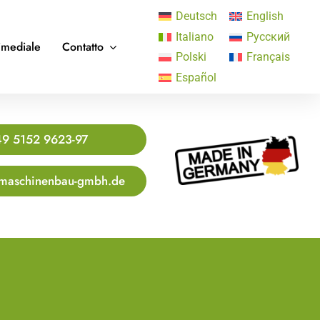
Deutsch
English
Italiano
Русский
imediale
Contatto
Polski
Français
Español
9 5152 9623-97
maschinenbau-gmbh.de