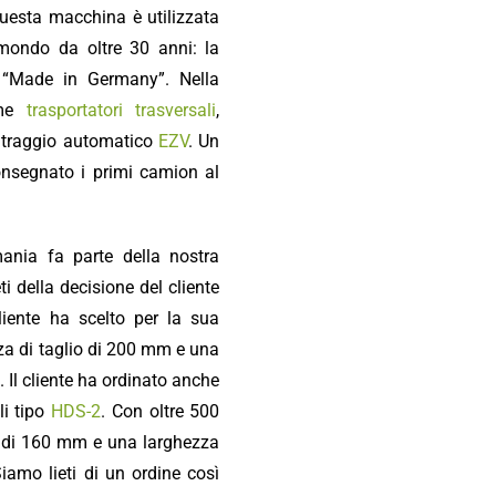
uesta macchina è utilizzata
 mondo da oltre 30 anni: la
a “Made in Germany”. Nella
ome
trasportatori trasversali
,
entraggio automatico
EZV
. Un
onsegnato i primi camion al
ania fa parte della nostra
i della decisione del cliente
liente ha scelto per la sua
zza di taglio di 200 mm e una
 Il cliente ha ordinato anche
li tipo
HDS-2
. Con oltre 500
io di 160 mm e una larghezza
iamo lieti di un ordine così