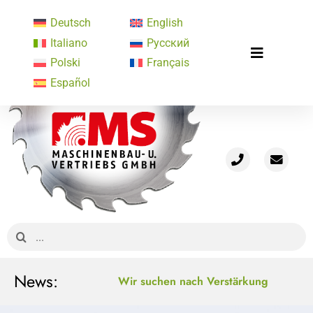
Zum
Deutsch
English
Inhalt
Italiano
Русский
springen
Toggle
Polski
Français
Start
Navigatio
Español
Profil
Maschinenprogramm
Konzeptlösungen
Gebrauchtmaschinen
Aktuelles
Mediathek
Suche
nach:
Kontakt
News:
Wir suchen nach Verstärkung