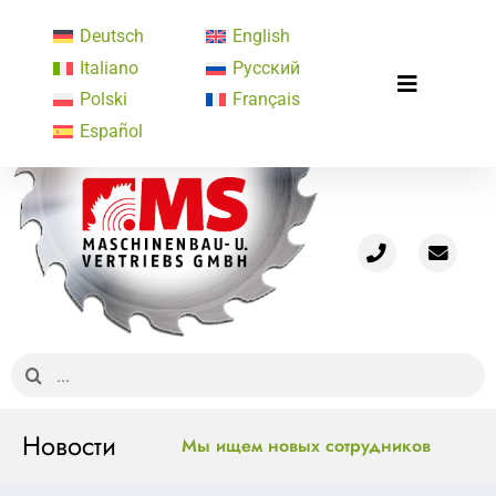
Skip
Deutsch
English
to
Italiano
Русский
content
Toggle
Polski
Français
Старт
Navigatio
Español
Профиль
Производственная программа
Концептуальные решения
Подержанные машины
Новости
Медиатека
Search
for:
Контакт
Новости
Мы ищем новых сотрудников