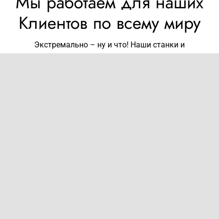
Мы работаем для наших
Клиентов по всему миру
Экстремально – ну и что
! Наши станки и
оборудование отличаются особой прочностью и
высокой надёжностью. Они работают даже при
самых тяжёлых условиях эксплуатации. Неважно,
при -50 градусах в Сибири или при +50 в Папуа-
Новой Гвинеи, при относительной влажности
воздуха 10% или 100% — на наши машины всегда
можно положиться.
Профиль MS