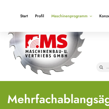
Zum
Inhalt
Start
Profil
Maschinenprogramm
Konz
springen
Suche
nach:
Mehrfachablangsä