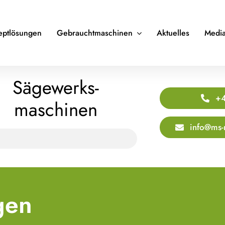
eptlösungen
Gebrauchtmaschinen
Aktuelles
Media
Sägewerks­
+4
maschinen
info@ms-
gen