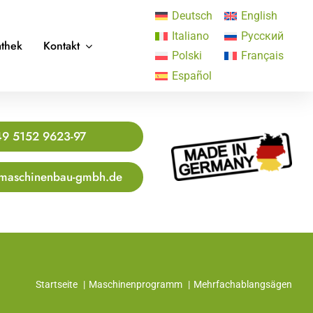
Deutsch
English
Italiano
Русский
thek
Kontakt
Polski
Français
Español
9 5152 9623-97
maschinenbau-gmbh.de
Startseite
Maschinenprogramm
Mehrfachablangsägen