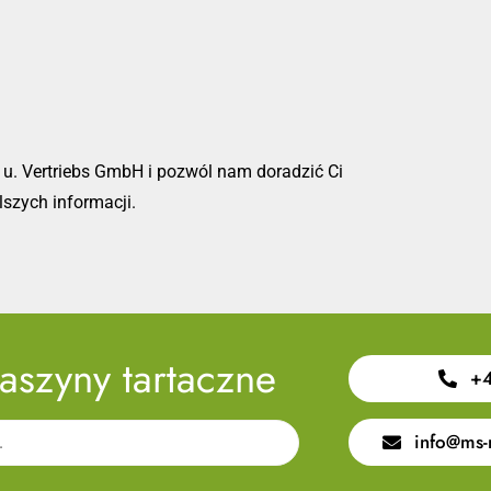
!
u. Vertriebs GmbH i pozwól nam doradzić Ci
lszych informacji.
aszyny tartaczne
+4
info@ms-