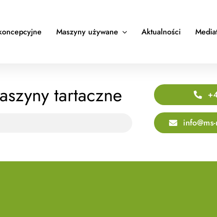
koncepcyjne
Maszyny używane
Aktualności
Media
aszyny tartaczne
+4
info@ms-