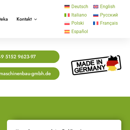
Deutsch
English
Italiano
Русский
teka
Kontakt
Polski
Français
Español
9 5152 9623-97
maschinenbau-gmbh.de