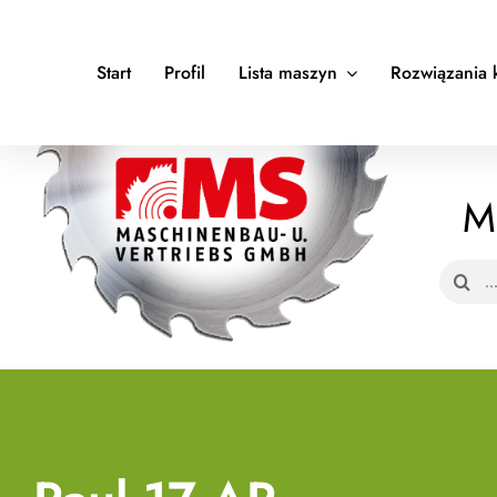
Skip
to
Start
Profil
Lista maszyn
Rozwiązania 
content
M
Search
for: