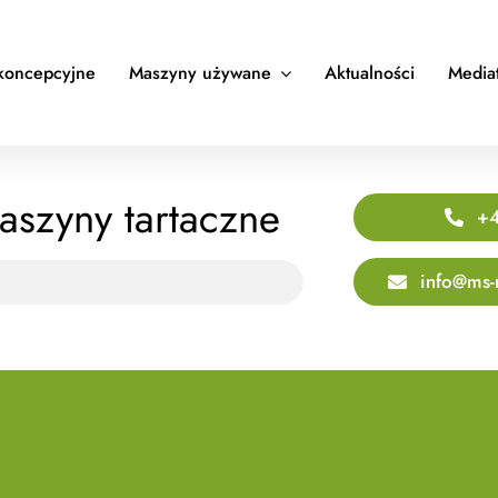
koncepcyjne
Maszyny używane
Aktualności
Media
aszyny tartaczne
+4
info@ms-