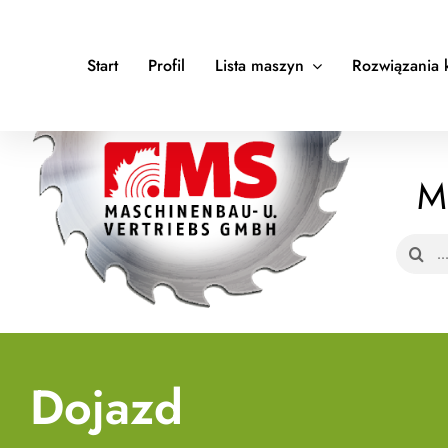
Skip
to
Start
Profil
Lista maszyn
Rozwiązania 
content
M
Search
for:
Dojazd