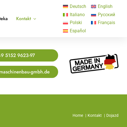
Deutsch
English
Italiano
Русский
teka
Kontakt
Polski
Français
Español
9 5152 9623-97
maschinenbau-gmbh.de
Home
Kontakt
Dojazd