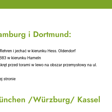
amburg i Dortmund:
 Rehren i jechać w kierunku Hess. Oldendorf
 B83 w kierunku Hameln
akręt przed torami w lewo na obszar przemysłowy na ul.
j stronie
München /Würzburg/ Kassel