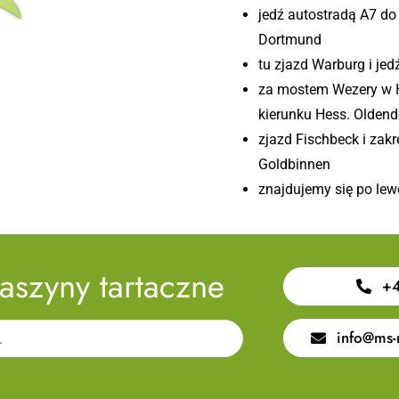
jedź autostradą A7 do
Dortmund
tu zjazd Warburg i je
za mostem Wezery w H
kierunku Hess. Oldend
zjazd Fischbeck i zak
Goldbinnen
znajdujemy się po lewe
aszyny tartaczne
+4
info@ms-