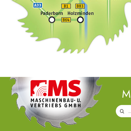
M
Search
for: