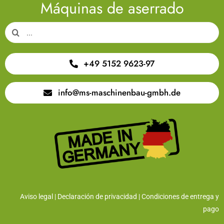
Máquinas de aserrado
Search
for:
+49 5152 9623-97
info@ms-maschinenbau-gmbh.de
Aviso legal
|
Declaración de privacidad
|
Condiciones de entrega y
pago