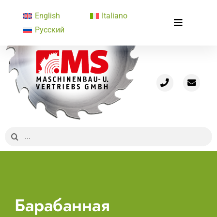
Skip
English
Italiano
to
Toggle
Русский
content
Старт
Navigatio
Профиль
Производственная программа
Концептуальные решения
Подержанные машины
Новости
Search
Медиатека
for:
Контакт
Барабанная