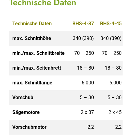
Technische Daten
Technische Daten
BHS-4-37
BHS-4-45
BHS
max. Schnitthöhe
340 (390)
340 (390)
340 
min./max. Schnittbreite
70 – 250
70 – 250
70 
min./max. Seitenbrett
18 – 80
18 – 80
18
max. Schnittlänge
6.000
6.000
Vorschub
5 – 30
5 – 30
5
Sägemotore
2 x 37
2 x 45
Vorschubmotor
2,2
2,2