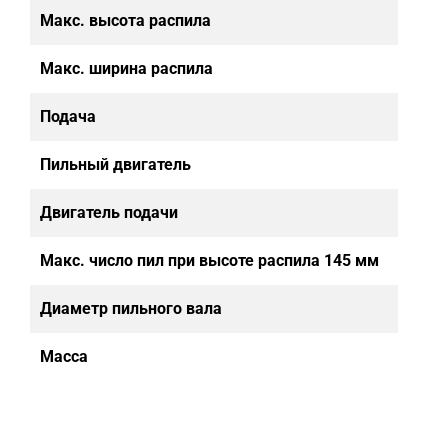
Макс. высота распила
16
Макс. ширина распила
60
Подача
5 — 
Пильный двигатель
3
Двигатель подачи
2,2 
Макс. число пил при высоте распила 145 мм
Диаметр пильного вала
7
Масса
3.2