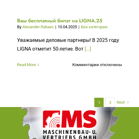
Ваш бесплатный билет на LIGNA.25
By
Alexander Rabaev
|
10.04.2025
|
Без категории
Уважаемые деловые партнеры! В 2025 году
LIGNA отметит 50-летие. Вот
[...]
к
Read More
Комментарии
отключены
записи
Ваш
бесплатный
билет
на
Next
1
2
LIGNA.25