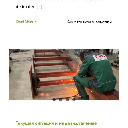
dedicated
[...]
к
Read More
Комментарии
отключены
записи
Мы
ищем
новых
сотрудников
Текущая ситуация и индивидуальные