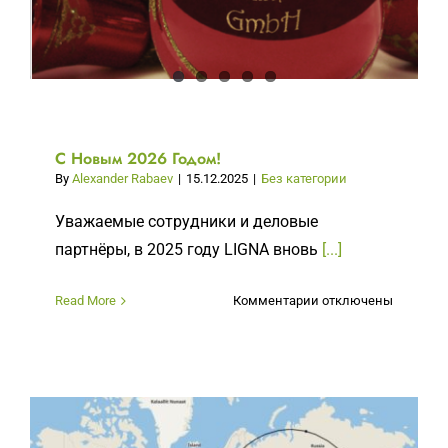
С Новым 2026 Годом!
By
Alexander Rabaev
|
15.12.2025
|
Без категории
Уважаемые сотрудники и деловые
партнёры, в 2025 году LIGNA вновь
[...]
к
Read More
Комментарии
отключены
записи
С
Новым
2026
Годом!