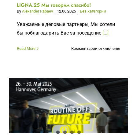
LIGNA.25 Мы говорим спасибо!
By
Alexander Rabaev
|
12.06.2025
|
Без категории
Уважаемые деловые партнеры, Мы хотели
бы поблагодарить Вас за посещение
[...]
к
Read More
Комментарии
отключены
записи
LIGNA.25
Мы
говорим
спасибо!