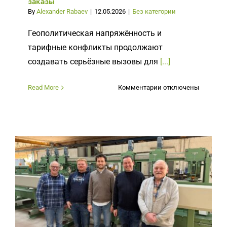
заказы
By
Alexander Rabaev
|
12.05.2026
|
Без категории
Геополитическая напряжённость и
тарифные конфликты продолжают
создавать серьёзные вызовы для
[...]
к
Read More
Комментарии
отключены
записи
Текущая
ситуация
и
индивидуальные
заказы