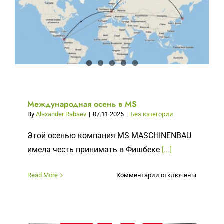
Международная осень в MS
By
Alexander Rabaev
|
07.11.2025
|
Без категории
Этой осенью компания MS MASCHINENBAU
имела честь принимать в Фишбеке
[...]
к
Read More
Комментарии
отключены
записи
Международная
осень
в