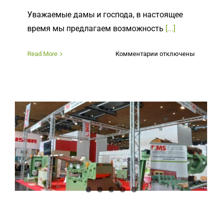
Уважаемые дамы и господа, в настоящее
время мы предлагаем возможность
[...]
к
Read More
Комментарии
отключены
записи
Акция
2025!