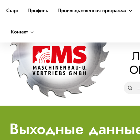
Skip
Старт
Профиль
Производственная программа
to
content
Контакт
Л
О
Search
for:
Выходные данны