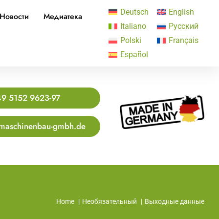
Deutsch
English
Новости
Медиатека
Italiano
Русский
Polski
Français
Español
9 5152 9623-97
maschinenbau-gmbh.de
Home
Необязательный
Выходные данные