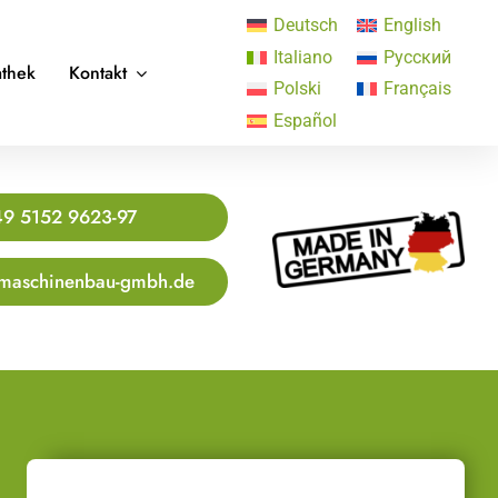
Deutsch
English
Italiano
Русский
thek
Kontakt
Polski
Français
Español
9 5152 9623-97
maschinenbau-gmbh.de