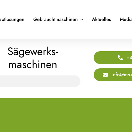
eptlösungen
Gebrauchtmaschinen
Aktuelles
Media
Sägewerks­
+4
maschinen
info@ms-