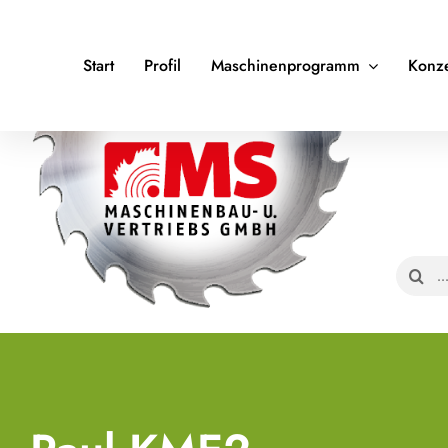
Zum
Inhalt
Start
Profil
Maschinenprogramm
Konz
springen
Suche
nach: