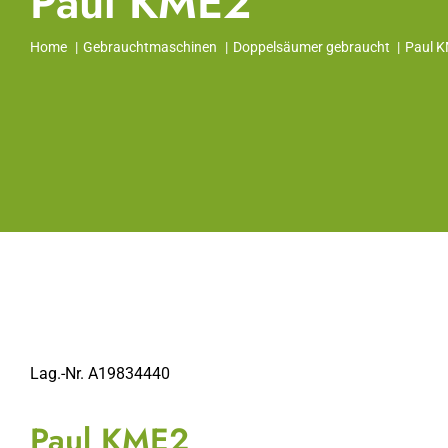
Paul KME2
Home
Gebrauchtmaschinen
Doppelsäumer gebraucht
Paul 
Lag.-Nr. A19834440
Paul KME2