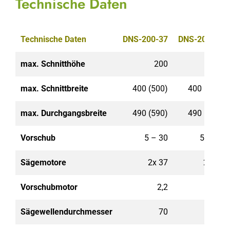
Technische Daten
Technische Daten
DNS-200-37
DNS-200-55
max. Schnitthöhe
200
200
max. Schnittbreite
400 (500)
400 (500)
max. Durchgangsbreite
490 (590)
490 (590)
Vorschub
5 – 30
5 – 30
Sägemotore
2x 37
2x 55
Vorschubmotor
2,2
2,2
Sägewellendurchmesser
70
70