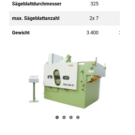
Sägeblattdurchmesser
325
325
max. Sägeblattanzahl
2x 7
2x 9
Gewicht
3.400
3.800