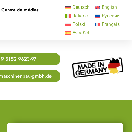
Deutsch
English
Centre de médias
Italiano
Русский
Polski
Français
Español
9 5152 9623-97
maschinenbau-gmbh.de