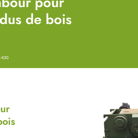
mbour pour
idus de bois
K-430
ur
bois