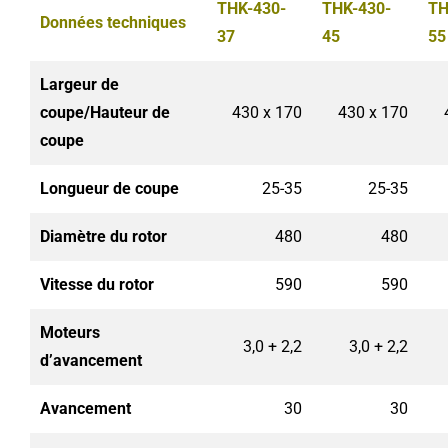
THK-430-
THK-430-
TH
Données techniques
37
45
55
Largeur de
coupe/Hauteur de
430 x 170
430 x 170
coupe
Longueur de coupe
25-35
25-35
Diamètre du rotor
480
480
Vitesse du rotor
590
590
Moteurs
3,0 + 2,2
3,0 + 2,2
d’avancement
Avancement
30
30