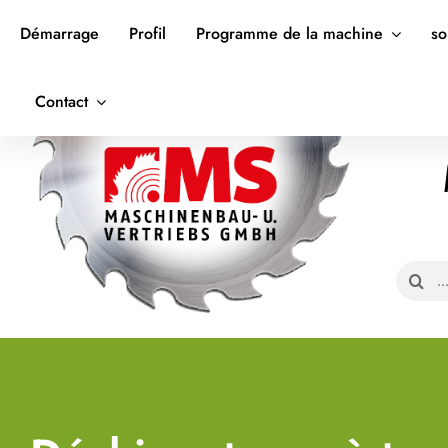
Skip
Démarrage
Profil
Programme de la machine
so
to
content
Contact
Search
for: