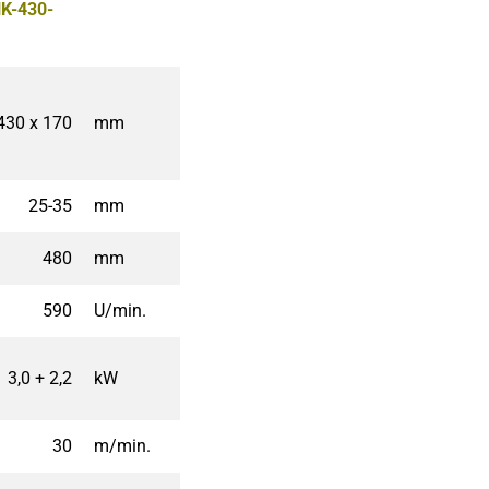
K-430-
430 x 170
mm
25-35
mm
480
mm
590
U/min.
3,0 + 2,2
kW
30
m/min.